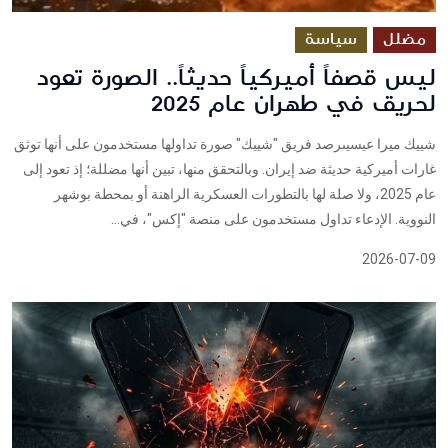
مضلل
سياسة
ليس قصفاً أميركياً حديثاً.. الصورة تعود
لحريق في طهران عام 2025
شييك ميرا عيسيىرصد فريق "شييك" صورة تداولها مستخدمون على أنها توثق
غارات أميركية حديثة ضد إيران. وبالتحقق منها، تبين أنها مضللة؛ إذ تعود إلى
عام 2025، ولا صلة لها بالتطورات العسكرية الراهنة أو بمحطة بوشهر
النووية. الإدعاء تداول مستخدمون على منصة "إكس"، في...
2026-07-09