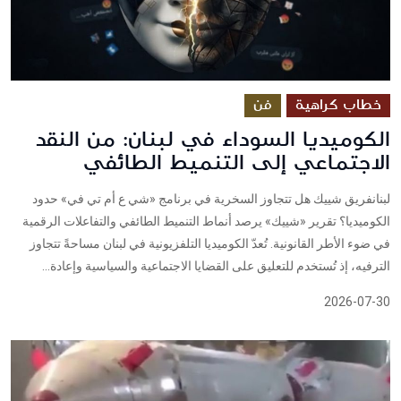
خطاب كراهية
فن
الكوميديا السوداء في لبنان: من النقد
الاجتماعي إلى التنميط الطائفي
لبنانفريق شييك هل تتجاوز السخرية في برنامج «شي ع أم تي في» حدود
الكوميديا؟ تقرير «شييك» يرصد أنماط التنميط الطائفي والتفاعلات الرقمية
في ضوء الأطر القانونية. تُعدّ الكوميديا التلفزيونية في لبنان مساحةً تتجاوز
الترفيه، إذ تُستخدم للتعليق على القضايا الاجتماعية والسياسية وإعادة...
2026-07-30