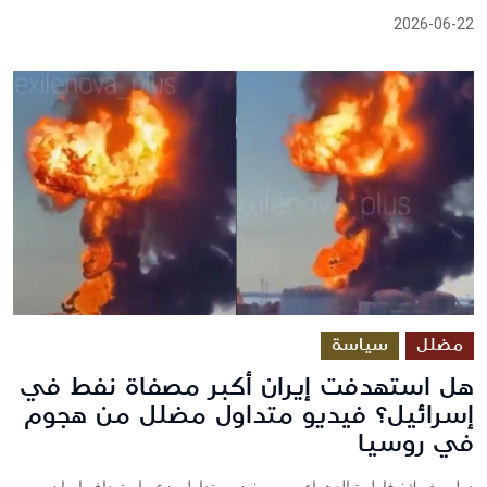
2026-06-22
مضلل
سياسة
هل استهدفت إيران أكبر مصفاة نفط في
إسرائيل؟ فيديو متداول مضلل من هجوم
في روسيا
دولي شييك: فاطمة الزهراء رصرصفيديو متداول يزعم استهداف إيران