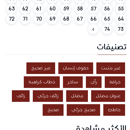
63
62
61
60
59
58
57
56
55
72
71
70
69
68
67
66
65
64
74
73
تصنيفات
غير مثبت
حقوق إنسان
غير صحيح
خرافة
رأي
ساخر
خطاب كراهية
عنوان مضلل
مضلل
زائف جزئي
زائف
خاطئ
صحيح جزئي
صحيح
الأكثر مشاهدة