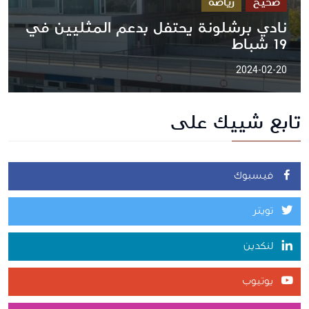
صحيح
رياضة
نادي برشلونة يحتفل بدعم المثليين في
19 شباط
2024-02-20
تابع شييك على
فيسبوك
تويتر
لنكدين
يوتيوب