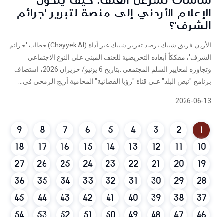
شاشات تُشرعن العنف: كيف يتحول
الإعلام الأردني إلى منصة لتبرير 'جرائم
الشرف'؟
الأردن فريق شييك يرصد تقرير شييك عبر أداة (Chayyek AI) خطاب 'جرائم
الشرف'، مفككاً أبعاده التحريضية للعنف المبني على النوع الاجتماعي
وتجاوزه لمعايير السلم المجتمعي .بتاريخ 6 يونيو/ حزيران 2026، استضاف
برنامج "نبض البلد" على قناة "رؤيا الفضائية" المحامية أريج الرمحي في...
2026-06-13
9
8
7
6
5
4
3
2
1
18
17
16
15
14
13
12
11
10
27
26
25
24
23
22
21
20
19
36
35
34
33
32
31
30
29
28
45
44
43
42
41
40
39
38
37
54
53
52
51
50
49
48
47
46