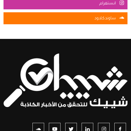
انستغرام
ساوندكلاود