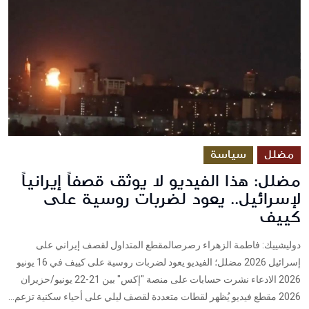
مضلل
سياسة
مضلل: هذا الفيديو لا يوثق قصفاً إيرانياً
لإسرائيل.. يعود لضربات روسية على
كييف
دوليشييك: فاطمة الزهراء رصرصالمقطع المتداول لقصف إيراني على
إسرائيل 2026 مضلل؛ الفيديو يعود لضربات روسية على كييف في 16 يونيو
2026 الادعاء نشرت حسابات على منصة "إكس" بين 21-22 يونيو/حزيران
2026 مقطع فيديو يُظهر لقطات متعددة لقصف ليلي على أحياء سكنية تزعم...