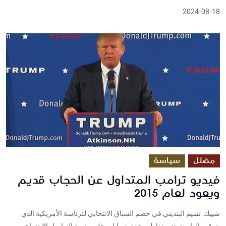
2024-08-18
مضلل
سياسة
فيديو ترامب المتداول عن الحجاب قديم
ويعود لعام 2015
شييك: نسيم البتديني.في خضم السباق الانتخابي للرئاسة الأمريكية الذي
يترقب العام نتيجته، تداولت عدة حسابات على منصة التواصل الإجتماعي