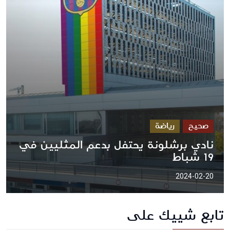
صحيح
رياضة
نادي برشلونة يحتفل بدعم المثليين في
19 شباط
2024-02-20
تابع شييك على