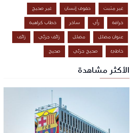
غير مثبت
حقوق إنسان
غير صحيح
خرافة
رأي
ساخر
خطاب كراهية
عنوان مضلل
مضلل
زائف جزئي
زائف
خاطئ
صحيح جزئي
صحيح
الأكثر مشاهدة