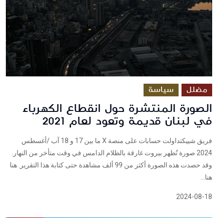
مضلل
سياسة
الصورة المنتشرة حول انقطاع الكهرباء
في لبنان قديمة وتعود لعام 2021
فريق شييكتداولت حسابات على منصة X ما بين 17 و 18 آب /أغسطس
2024 صورة تُظهر بيروت غارقة بالظلام الدامس في وقت متأخر من النهار.
وقد حصدت هذه الصورة أكثر من 99 ألف مشاهدة حتى كتابة هذا التقرير. هنا
هنا...
2024-08-18