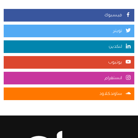
فيسبوك
تويتر
لنكدين
يوتيوب
انستغرام
ساوندكلاود