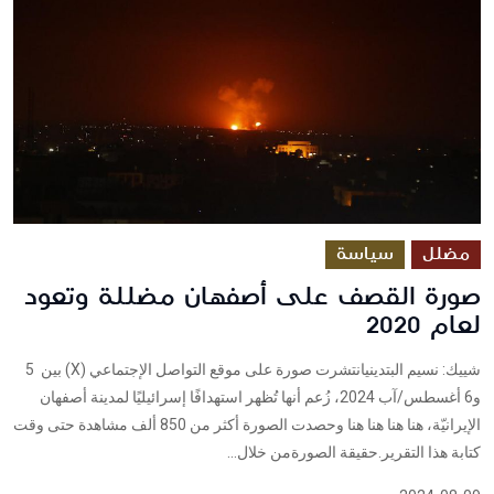
مضلل
سياسة
صورة القصف على أصفهان مضللة وتعود
لعام 2020
شييك: نسيم البتدينيانتشرت صورة على موقع التواصل الإجتماعي (X) بين 5
و6 أغسطس/آب 2024، زُعم أنها تُظهر استهدافًا إسرائيليًا لمدينة أصفهان
الإيرانيّة، هنا هنا هنا هنا وحصدت الصورة أكثر من 850 ألف مشاهدة حتى وقت
كتابة هذا التقرير.حقيقة الصورةمن خلال...