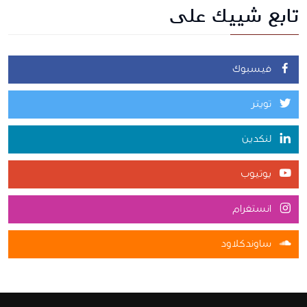
تابع شييك على
فيسبوك
تويتر
لنكدين
يوتيوب
انستغرام
ساوندكلاود