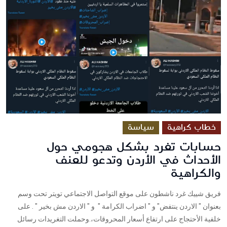
خطاب كراهية
سياسة
حسابات تغرد بشكل هجومي حول
الأحداث في الأردن وتدعو للعنف
والكراهية
فريق شييك غرد ناشطون على موقع التواصل الاجتماعي تويتر تحت وسم
بعنوان " الاردن ينتفض" و " اضراب الكرامة " و " الاردن مش بخير " . على
خلفية الأحتجاج على ارتفاع أسعار المحروقات،.وحملت التغريدات رسائل