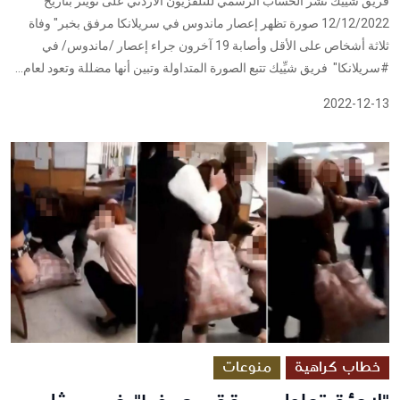
فريق شييك نشر الحساب الرسمي للتلفزيون الأردني على تويتر بتاريخ
12/12/2022 صورة تظهر إعصار ماندوس في سريلانكا مرفق بخبر" وفاة
ثلاثة أشخاص على الأقل وأصابة 19 آخرون جراء إعصار /ماندوس/ في
#سريلانكا" فريق شيِّيك تتبع الصورة المتداولة وتبين أنها مضللة وتعود لعام...
2022-12-13
خطاب كراهية
منوعات