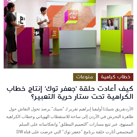
خطاب كراهية
منوعات
كيف أعادت حلقة 'جعفر توك' إنتاج خطاب
الكراهية تحت ستار حرية التعبير؟
الأردنفريق شييك| أوليفيا إبراهيم تقرير لـ "شييك" يرصد تحول النقاش حول
ظاهرة التحرش في الأردن إلى ساحة للاستقطاب الهوياتي وخطاب الكراهية
الممنهج، عبر تتبع مسارات "التعميم المطلق" وانعكاساته على السلم
المجتمعي.أثارت حلقة برنامج "جعفر توك" التي عرضت على قناة DW