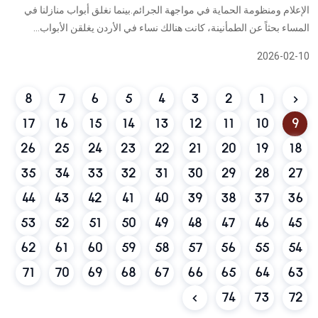
الإعلام ومنظومة الحماية في مواجهة الجرائم.بينما نغلق أبواب منازلنا في
المساء بحثاً عن الطمأنينة، كانت هنالك نساء في الأردن يغلقن الأبواب...
2026-02-10
8
7
6
5
4
3
2
1
17
16
15
14
13
12
11
10
9
26
25
24
23
22
21
20
19
18
35
34
33
32
31
30
29
28
27
44
43
42
41
40
39
38
37
36
53
52
51
50
49
48
47
46
45
62
61
60
59
58
57
56
55
54
71
70
69
68
67
66
65
64
63
74
73
72