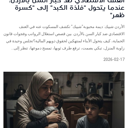
العنف الاقتصادي ضد كبار السن بالأردن:
عندما يتحول "فلذة الكبد" إلى "كسرة
ظهر"
الأردن شييك: ديمة محبوبة"شييك" تكشف المسكوت عنه في العنف
الاقتصادي ضد كبار السن بالأردن. بين قصص استغلال الرواتب وفجوات قانون
الحماية، كيف يتحول الأبناء لمنتهكين لحقوق ذويهم المالية؟تجلس وحيدة في
زاوية المنزل، تبكي بصمت، ترفع طرف ثوبها، تمسح دموعها، تنظر إلى...
2026-02-17