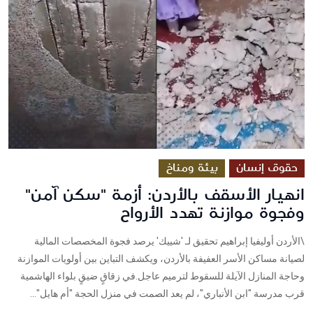
حقوق إنسان
بيئة ومناخ
انهيار الأسقف بالأردن: أزمة "سكن آمن"
وفجوة موازنة تهدد الأرواح
\الأردن أوليفيا إبراهيم تحقيق لـ 'شييك' يرصد فجوة المخصصات المالية
لصيانة مساكن الأسر العفيفة بالأردن، ويكشف التباين بين أولويات الموازنة
وحاجة المنازل الآيلة للسقوط لترميم عاجل.في زقاقٍ ضيقٍ بلواء الهاشمية
قرب مدرسة "ابن الأنباري"، لم يعد الصمت في منزل الحجة "أم هايل"...