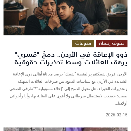
حقوق إنسان
منوعات
ذوو الإعاقة في الأردن.. دمجٌ "قسري"
يرهق العائلات وسط تحذيرات حقوقية
الأردن فريق شييكتقرير لمنصة "شييك" يرصد معاناة أهالي ذوي الإعاقة
الشديدة في الأردن مع سياسات الدمج. بين صرخات العائلات المنهكة
وتحذيرات الخبراء، هل تحول الدمج إلى "إخلاء مسؤولية"؟"ظرفي الصحي
صعب؛ خضعت لاستئصال سرطاني ولا أقوى على العناية بها، وأنا وأخواتي
أولادنا...
2026-02-15