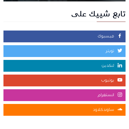
تابع شييك على
فيسبوك
تويتر
لنكدين
يوتيوب
انستغرام
ساوندكلاود