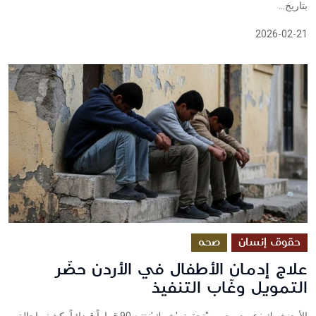
بتاريخ...
2026-02-21
حقوق إنسان
صحه
علاج إدمان الأطفال في الأردن حضّر
التمويل وغّاب التنفيذ
الأردنشييك : عهود محسن"تحقيق 'شييك': تتبع 90 قراراً قضائياً يكشف إحالة