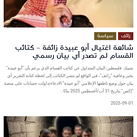
زائف
سياسة
شائعة اغتيال أبو عبيدة زائفة – كتائب
القسام لم تصدر أي بيان رسمي
شييك: فلسطين البيان المتداول عن كتائب القسام الذي يزعم بأن "أبو عبيدة"
بخير وعافية "زائف"، في الواقع لم تنشر الكتائب إلى لحظة كتابة التقرير أي
بيان حول وضع ناطقها الإعلامي "أبو عبيدة".الادعاءتداولت حسابات على منصة
"إكس" بتاريخ 31 آب/أغسطس 2025 بيانًا...
2025-09-01