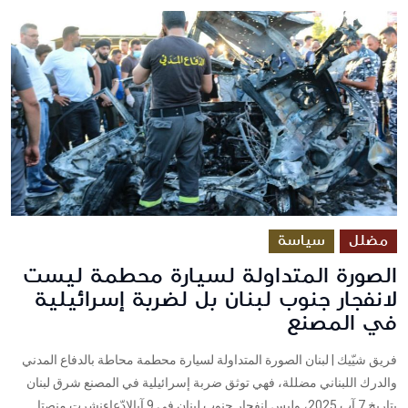
مضلل
سياسة
الصورة المتداولة لسيارة محطمة ليست
لانفجار جنوب لبنان بل لضربة إسرائيلية
في المصنع
فريق شيّيك | لبنان الصورة المتداولة لسيارة محطمة محاطة بالدفاع المدني
والدرك اللبناني مضللة، فهي توثق ضربة إسرائيلية في المصنع شرق لبنان
بتاريخ 7 آب 2025، وليس انفجار جنوب لبنان في 9 آبالإدّعاءنشرت منصتا