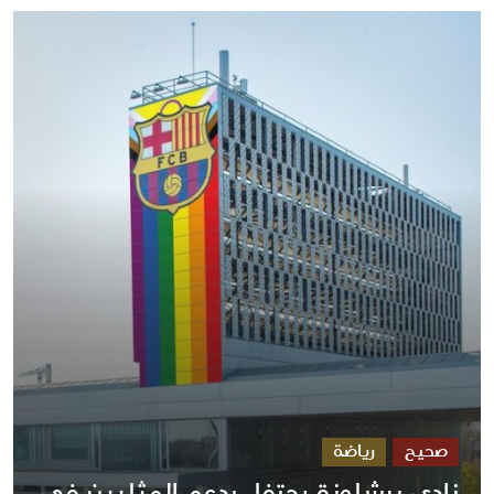
صحيح
رياضة
نادي برشلونة يحتفل بدعم المثليين في