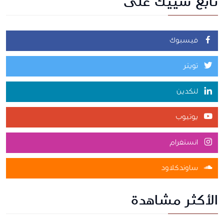
تابع شييك على
فيسبوك
تويتر
لنكدين
يوتيوب
انستغرام
ساوندكلاود
الأكثر مشاهدة