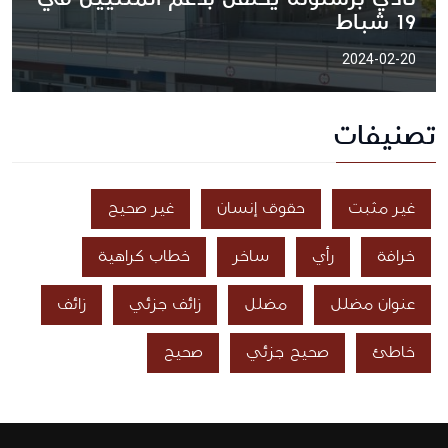
19 شباط
2024-02-20
تصنيفات
غير مثبت
حقوق إنسان
غير صحيح
خرافة
رأي
ساخر
خطاب كراهية
عنوان مضلل
مضلل
زائف جزئي
زائف
خاطئ
صحيح جزئي
صحيح