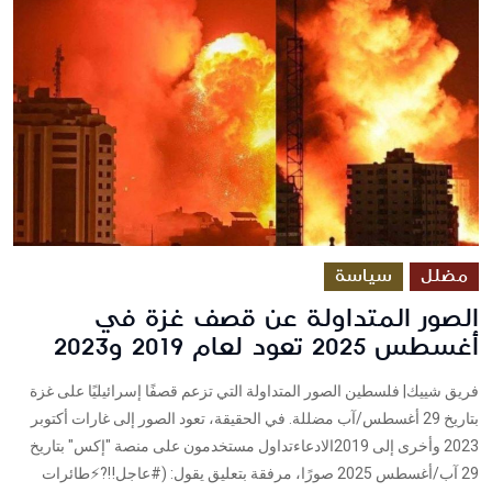
مضلل
سياسة
الصور المتداولة عن قصف غزة في
أغسطس 2025 تعود لعام 2019 و2023
فريق شييك| فلسطين الصور المتداولة التي تزعم قصفًا إسرائيليًا على غزة
بتاريخ 29 أغسطس/آب مضللة. في الحقيقة، تعود الصور إلى غارات أكتوبر
2023 وأخرى إلى 2019الادعاءتداول مستخدمون على منصة "إكس" بتاريخ
29 آب/أغسطس 2025 صورًا، مرفقة بتعليق يقول: (#عاجل‼️?⚡️طائرات