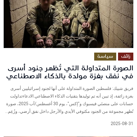
زائف
سياسة
الصورة المتداولة التي تُظهر جنود أسرى
في نفق بغزة مولدة بالذكاء الاصطناعي
فريق شييك: فلسطين الصورة المتداولة على أنها لجنود إسرائيليين أسرى
بغزة زائفة، إذ تبين أنه تم توليدها بتقنيات الذكاء الاصطناعي.الادعاءتداولت
حسابات على منصتَي فيسبوك و"إكس"، يوم 30 أغسطس/آب 2025، صورة
تُظهر مجموعة من الجنود مكتوفي الأيدي والأرجل داخل نفق أرضي، وزُعِم...
2025-08-31