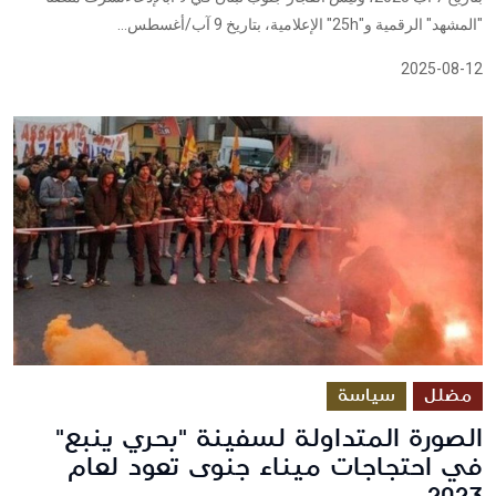
"المشهد" الرقمية و"25h" الإعلامية، بتاريخ 9 آب/أغسطس...
2025-08-12
مضلل
سياسة
الصورة المتداولة لسفينة "بحري ينبع"
في احتجاجات ميناء جنوى تعود لعام
2023