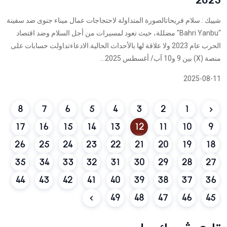
شييك : سلام فريحاتالصورة المتداولة لاحتجاجات عمال ميناء جنوى ضد سفينة
"Bahri Yanbu" مضللة، حيث تعود لمسيرات من أجل السلام وضد اقتصاد
الحرب عام 2023 ولا علاقة لها بالأحداث الحالية.الادعاءتداولت حسابات على
منصة (X) بين 9 و10 آب/ أغسطس 2025...
2025-08-11
8
7
6
5
4
3
2
1
17
16
15
14
13
12
11
10
9
26
25
24
23
22
21
20
19
18
35
34
33
32
31
30
29
28
27
44
43
42
41
40
39
38
37
36
49
48
47
46
45