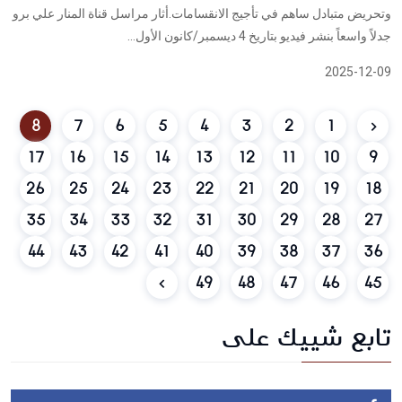
وتحريض متبادل ساهم في تأجيج الانقسامات.أثار مراسل قناة المنار علي برو
جدلاً واسعاً بنشر فيديو بتاريخ 4 ديسمبر/كانون الأول...
2025-12-09
8
7
6
5
4
3
2
1
17
16
15
14
13
12
11
10
9
26
25
24
23
22
21
20
19
18
35
34
33
32
31
30
29
28
27
44
43
42
41
40
39
38
37
36
49
48
47
46
45
تابع شييك على