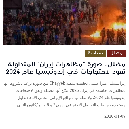
مضلل
سياسة
مضلل.. صورة "مظاهرات إيران" المتداولة
تعود لاحتجاجات في إندونيسيا عام 2024
إيرانشييك : ميرا عيسى تحققت منصة Chayyek من صورة يزعم ناشروها أنها
لمظاهرات حاشدة في إيران 2026. تبيّن أنها مضللة وتعود لاحتجاجات
إندونيسيا عام 2024، ولا صلة لها بالواقع الإيراني الحالي.الادعاءتداول
مستخدمو منصات التواصل الاجتماعي يومي 7 و 8 يناير/كانون الثاني ...
2026-01-09