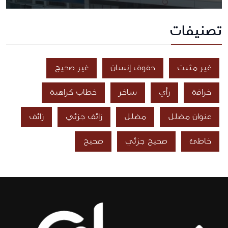
تصنيفات
غير مثبت
حقوق إنسان
غير صحيح
خرافة
رأي
ساخر
خطاب كراهية
عنوان مضلل
مضلل
زائف جزئي
زائف
خاطئ
صحيح جزئي
صحيح