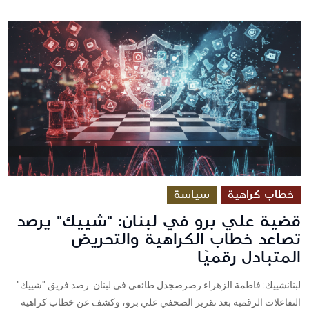
خطاب كراهية
سياسة
قضية علي برو في لبنان: "شييك" يرصد
تصاعد خطاب الكراهية والتحريض
المتبادل رقميًا
لبنانشييك: فاطمة الزهراء رصرصجدل طائفي في لبنان: رصد فريق "شييك"
التفاعلات الرقمية بعد تقرير الصحفي علي برو، وكشف عن خطاب كراهية