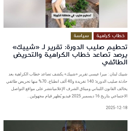
خطاب كراهية
سياسة
تحطيم صليب الدورة: تقرير لـ «شييك»
يرصد تصاعد خطاب الكراهية والتحريض
الطائفي
شييك لبنان : ميرا عيسى تقرير «شييك» يكشف تصاعد خطاب الكراهية بعد
حادثة صليب الدورة؛ 140 تغريدة و40 ألف انطباع، 70% منها تحريض طائفي
يخالف القانون اللبناني وميثاق الشرف الإعلاميانتشر على مواقع التواصل
الاجتماعي بتاريخ 16 ديسمبر 2025 فيديو يُظهر قيام مجهولين...
2025-12-18