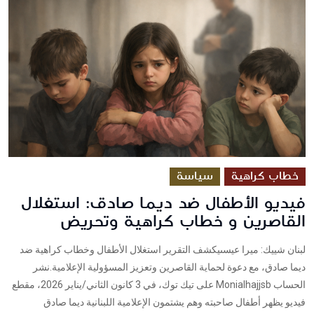
خطاب كراهية
سياسة
فيديو الأطفال ضد ديما صادق: استغلال
القاصرين و خطاب كراهية وتحريض
لبنان شييك: ميرا عيسىيكشف التقرير استغلال الأطفال وخطاب كراهية ضد
ديما صادق، مع دعوة لحماية القاصرين وتعزيز المسؤولية الإعلامية.نشر
الحساب Monialhajjsb على تيك توك، في 3 كانون الثاني/يناير 2026، مقطع
فيديو يظهر أطفال صاحبته وهم يشتمون الإعلامية اللبنانية ديما صادق