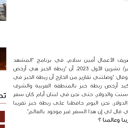
صرح  وزير الاقتصاد والتجارة بحكومة تصريف الأعمال أمين سلام، في برنامج "المشهد 
 أن "ربطة الخبز هي أرخص 
مادة في لبنان، فهي أرخص من العلكة"، وقال؛ "وصلتني تقارير من الخارج أن ربطة الخبز في 
لبنان يمكن أرخص ربطة خبز عالميا، وأكيد أرخص ربطة خبز بالمنطقة العربية والشرق 
الأوسط، لأنه تترواح ربطة الخبز بين الـ 75 سنت والدولار، حتى نحن في لبنان أيام كان سعر 
تص
ربطة الخبز 1005 أي كان ما يوازي سعر الدولار، نحن اليوم حافظنا على ربطة خبز تقريبا 
غ
ا وعالميا ؟