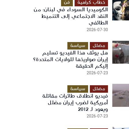
خطاب كراهية
فن
الكوميديا السوداء في لبنان: من
النقد الاجتماعي إلى التنميط
الطائفي
2026-07-30
مضلل
سياسة
هل يوثق هذا الفيديو تسليم
إيران صواريخها للولايات المتحدة؟
إليكم الحقيقة
2026-07-23
مضلل
سياسة
فيديو انطلاق طائرات مقاتلة
أمريكية لضرب إيران مضلل
ويعود لـ 2012
2026-07-23