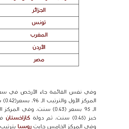
الجزائر
تونس
المغرب
الأردن
مصر
وفي نفس القائمة جاء الأرخص في سعر ر
المركز الأول والترتيب الـ 96، بسعر(0.42) سنت، يليها دولة
الـ 95 بسعر (0.43) سنت، وفي المركز الثالث جاءت 
خبز (0.45) سنت، ثم دولة 
كازاخستان
وفي المركز الخامس جاءت 
روسيا
 بترتيب 91 وبسعر (0.46) سن