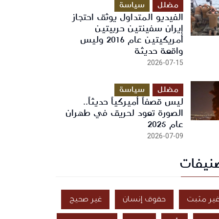
مضلل
سياسة
الفيديو المتداول يوثق احتجاز
إيران سفينتين حربيتين
أمريكيتين عام 2016 وليس
واقعة حديثة
2026-07-15
مضلل
سياسة
ليس قصفاً أميركياً حديثاً..
الصورة تعود لحريق في طهران
عام 2025
2026-07-09
نيفات
ير مثبت
حقوق إنسان
غير صحيح