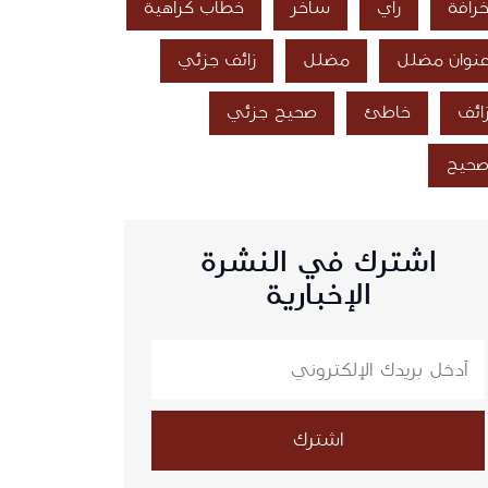
رافة
رأي
ساخر
خطاب كراهية
نوان مضلل
مضلل
زائف جزئي
ائف
خاطئ
صحيح جزئي
حيح
اشترك في النشرة
الإخبارية
اشترك