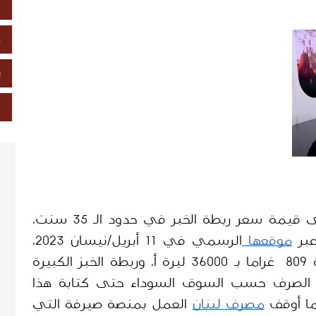
خ
ع
ز
ص
الوزير "سلام"، اعتبر أن وزارته حافظت على قيمة سعر ربطة الخبر في حدود الـ 35 سنت، 
بر 
موقعها 
الرسمي في 11 أبريل/نيسان 2023، 
سعر الخبز كالآتي: ربطة الخبز المتوسطة 809  غراما بـ 36000 ليرة أ، وربطة الخبز الكبيرة 
1032 غراما بـ 44000 ليرة. علما أن سعر الصرف حسب السوق السوداء حتى كتابة هذا 
مصرف لبنان
 العمل بمنصة صيرفة التي 