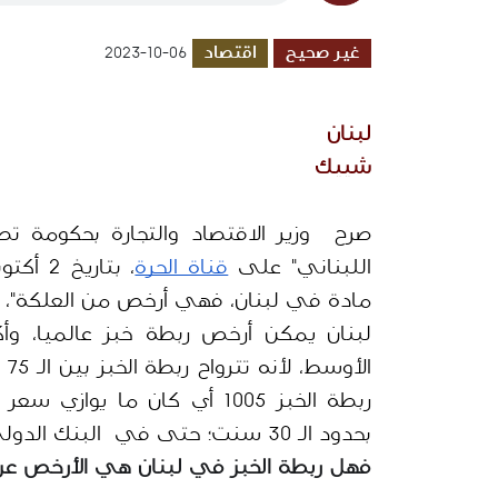
غير صحيح
اقتصاد
2023-10-06
لبنان
شييك 
اللبناني" على 
قناة الحرة
، بتاريخ 2 أكتوبر/ تشرين الأول 2023،
بحدود الـ 30 سنت؛ حتى في  البنك الدولي قال لي إن هذا السعر غير موجود بالعالم".
فهل ربطة الخبز في لبنان هي الأرخص عربي