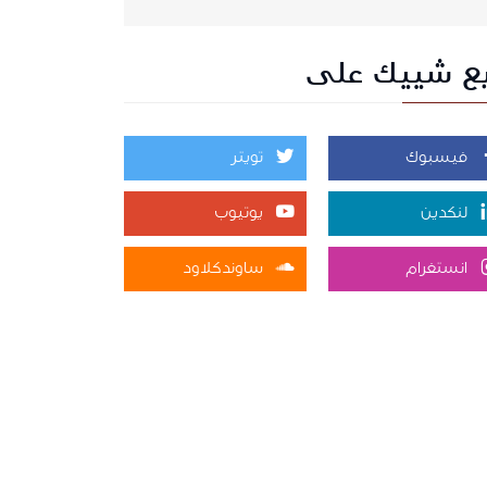
بع شييك على
فيسبوك
تويتر
لنكدين
يوتيوب
انستغرام
ساوندكلاود