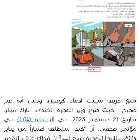
تتبع فريق شييك ادعاء كوهين، وتبين أنه غير 
صحيح،  حيث صرح 
وزير الهجرة الكندي، مارك ميلر، 
بتاريخ 21 ديسمبر 2023، في 
الدقيقة (1:04)
 في 
مؤتمر صحفي، أن "كندا 
ستطلق اعتباراً من يناير 
2024 برنامجاً للهجرة يتيح لسكّان قطاع غزة بالتقدم 