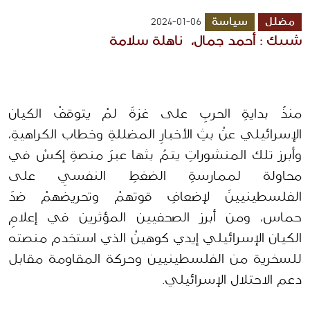
مضلل
سياسة
2024-01-06
شييك : أحمد جمال،  ناهلة سلامة 
منذُ بدايةِ الحربِ على غزةَ لمْ يتوقفْ الكيان 
الإسرائيلي عنْ بثِ الأخبارِ المضللةِ وخطاب الكراهيةِ، 
وأبرز تلك المنشوراتِ يتمُ بثها عبرَ منصةِ إكسْ في 
محاولة لممارسةِ الضغطِ النفسيِ على 
الفلسطينيينَ لإضعافِ قوتهمْ وتحريضهمْ ضدَ 
حماس، ومن أبرز الصحفيين المؤثرين في إعلامِ 
الكيان الإسرائيلي إيدي كوهينْ الذي استخدم منصته 
للسخرية من الفلسطينيين وحركة المقاومة مقابل 
دعم الاحتلال الإسرائيلي.