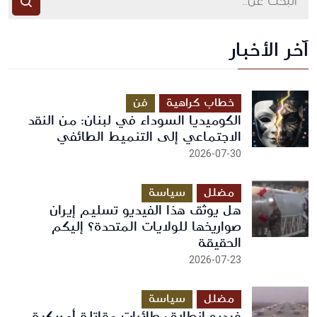
آخر الأخبار
أرسل رسالة
خطاب كراهية
فن
الكوميديا السوداء في لبنان: من النقد
الاجتماعي إلى التنميط الطائفي
2026-07-30
مضلل
سياسة
هل يوثق هذا الفيديو تسليم إيران
صواريخها للولايات المتحدة؟ إليكم
الحقيقة
2026-07-23
مضلل
سياسة
فيديو انطلاق طائرات مقاتلة أمريكية