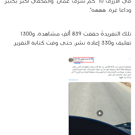
في الأزرق ٦٥ كم شرق عمان. والمخفي أكبر بكثير. 
وداعا غرة. هههه
".
تلك التغريدةَ حققت 839 ألفِ مشاهدة، و1300 
تعليق و330 إعادة نشر، حتى وقت كتابة التقرير.