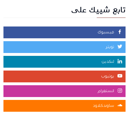
تابع شييك على
فيسبوك
تويتر
لنكدين
يوتيوب
انستغرام
ساوندكلاود