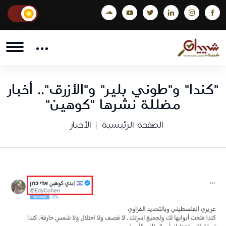
"كندا" و"طوني بلير" و"الأزرق".. أخبار
مضللة نشرها "كوهين"
الصفحة الرئيسية
الأخبار