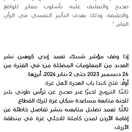
صحيح والتعليق عليه بأسلوب مغاير للواقع 
والحقيقة، وذلك بهدف التأثير النفسي في الرأي 
العام..".
إذا وفق مؤشر شييك، تعمد إيدي كوهين نشر 
العديد من المعلومات المضللة من؛ في الفترة من 
26 ديسمبر 2023 حتى 2 يناير 2024، أبرزها؛
أولًا: 
فتح كندا باب الهجرة لأهل غزة. 
ثانيًا: الترويج لخبرًا غير صحيح عن 
ترأس 
طوني بلير 
ل
لجنة متابعة مساعدة سكان غزة لترك القطاع.
ثالثًا: تعمد تضليل متابعيه بنشر تفاصيل خاطئة عن 
إقامة الأردن ل
مدن كاملة للاجئي غزة في منطقة 
الأزرق. 