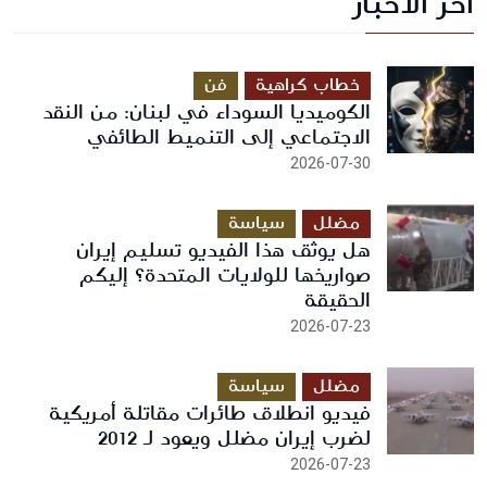
آخر الأخبار
أرسل رسالة
خطاب كراهية
فن
الكوميديا السوداء في لبنان: من النقد
الاجتماعي إلى التنميط الطائفي
2026-07-30
مضلل
سياسة
هل يوثق هذا الفيديو تسليم إيران
صواريخها للولايات المتحدة؟ إليكم
الحقيقة
2026-07-23
مضلل
سياسة
فيديو انطلاق طائرات مقاتلة أمريكية
لضرب إيران مضلل ويعود لـ 2012
2026-07-23