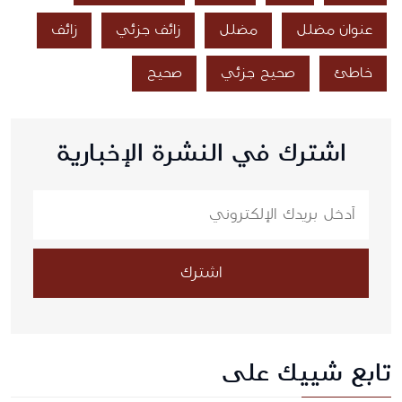
عنوان مضلل
مضلل
زائف جزئي
زائف
خاطئ
صحيح جزئي
صحيح
اشترك في النشرة الإخبارية
اشترك
تابع شييك على