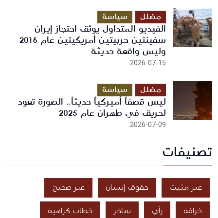
مضلل
سياسة
الفيديو المتداول يوثق احتجاز إيران
سفينتين حربيتين أمريكيتين عام 2016
وليس واقعة حديثة
2026-07-15
مضلل
سياسة
ليس قصفاً أميركياً حديثاً.. الصورة تعود
لحريق في طهران عام 2025
2026-07-09
تصنيفات
غير مثبت
حقوق إنسان
غير صحيح
خرافة
رأي
ساخر
خطاب كراهية