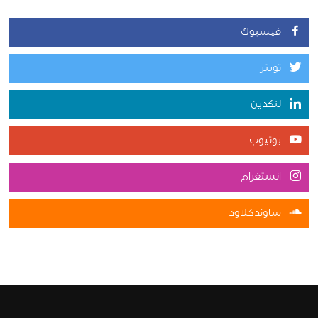
فيسبوك
تويتر
لنكدين
يوتيوب
انستغرام
ساوندكلاود