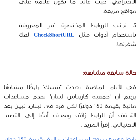
الاحترافي، حيث غالبًا ما تكون علامة على 
مواقع مزيفة.
5. تجنب الروابط المختصرة غير المعروفة 
باستخدام
أدوات مثل 
CheckShortURL
 لفك 
شفرتها.
حالة سابقة مشابهة:
في الأيام الماضية، رصدت "شييك" رابطًا مشابهًا 
يزعم أن "جمعية كاريتاس لبنان" تقدم مساعدات 
مالية بقيمة 150 دولارًا لكل فرد في لبنان. تبين بعد 
التحقق أن الرابط زائف ويهدف أيضًا إلى التصيد 
الاحتيالي. إقرأ المزيد .
رابط وهمي يروج لمساعدات مالية بقيمة 150 دولار 