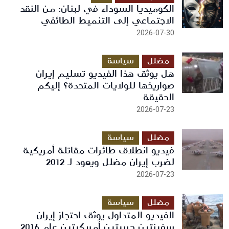
الكوميديا السوداء في لبنان: من النقد
الاجتماعي إلى التنميط الطائفي
2026-07-30
مضلل
سياسة
هل يوثق هذا الفيديو تسليم إيران
صواريخها للولايات المتحدة؟ إليكم
الحقيقة
2026-07-23
مضلل
سياسة
فيديو انطلاق طائرات مقاتلة أمريكية
لضرب إيران مضلل ويعود لـ 2012
2026-07-23
مضلل
سياسة
الفيديو المتداول يوثق احتجاز إيران
سفينتين حربيتين أمريكيتين عام 2016