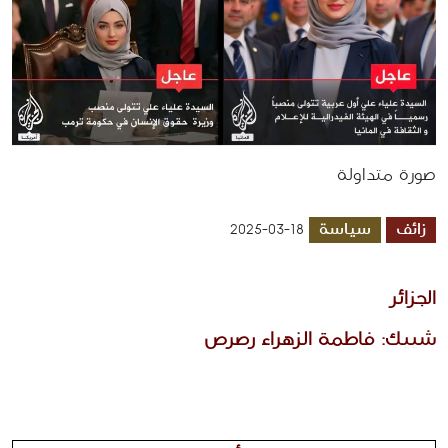
صورة متداولة
زائف
سياسة
2025-03-18
الجزائر
شييك: فاطمة الزهراء رصرص