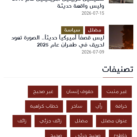
وليس واقعة حديثة
2026-07-15
مضلل
سياسة
ليس قصفاً أميركياً حديثاً.. الصورة تعود
لحريق في طهران عام 2025
2026-07-09
تصنيفات
غير مثبت
حقوق إنسان
غير صحيح
خرافة
رأي
ساخر
خطاب كراهية
عنوان مضلل
مضلل
زائف جزئي
زائف
خاطئ
صحيح جزئي
صحيح