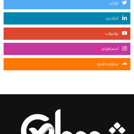
تويتر
لنكدين
يوتيوب
انستغرام
ساوندكلاود