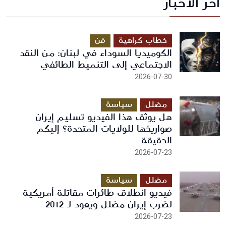
آخر الأخبار
أرسل رسالة
خطاب كراهية
فن
الكوميديا السوداء في لبنان: من النقد
الاجتماعي إلى التنميط الطائفي
2026-07-30
مضلل
سياسة
هل يوثق هذا الفيديو تسليم إيران
صواريخها للولايات المتحدة؟ إليكم
الحقيقة
2026-07-23
مضلل
سياسة
فيديو انطلاق طائرات مقاتلة أمريكية
لضرب إيران مضلل ويعود لـ 2012
2026-07-23