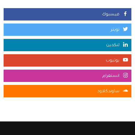
فيسبوك
تويتر
لنكدين
يوتيوب
انستغرام
ساوندكلاود