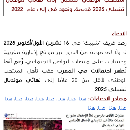
المنتخب الوطني للشبان إلى نهائي مونديال 
تشيلي 2025 قديمة، وتعود في إلى عام  2022
الادعاء
رصد فريق "شييك" في 
16 تشرين الأول/أكتوبر 2025
تداولًا لمجموعة من الصور عبر مواقع إخبارية مغربية 
وحسابات على منصات التواصل الاجتماعي، 
زُعم أنها 
تُظهر احتفالات في المغرب
 عقب تأهل المنتخب 
الوطني لأقل من 20 عامًا إلى 
نهائي مونديال 
تشيلي 2025
.
مصادر الادعاءات: 
هنا
، 
هنا
، 
هنا
، 
هنا
، 
هنا
، 
هنا
، 
هنا
، 
هنا
، 
هنا
، 
هنا
، 
هنا
، 
هنا