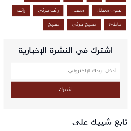
عنوان مضلل
مضلل
زائف جزئي
زائف
خاطئ
صحيح جزئي
صحيح
اشترك في النشرة الإخبارية
اشترك
تابع شييك على