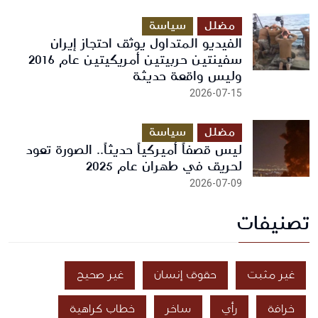
مضلل
سياسة
الفيديو المتداول يوثق احتجاز إيران
سفينتين حربيتين أمريكيتين عام 2016
وليس واقعة حديثة
2026-07-15
مضلل
سياسة
ليس قصفاً أميركياً حديثاً.. الصورة تعود
لحريق في طهران عام 2025
2026-07-09
تصنيفات
غير مثبت
حقوق إنسان
غير صحيح
خرافة
رأي
ساخر
خطاب كراهية