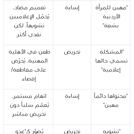
"مهين للمرأة 
إساءة
تعميم مضاد، 
الأردنية 
يُحمّل الإعلاميين 
بشعة"
تشويهاً، لكن 
نقدي أكثر.
"المشكلة 
تحريض
طعن في الأهلية 
تسمي حالها 
المهنية، يُحرّض 
إعلامية"
على مقاطعة/
إقصاء.
"محتواها دائماً 
إساءة
اتهام مستمر، 
مهين"
يُعمّم سلباً دون 
تحريض مباشر.
"تشويه 
تحريض
يُصوّر كـ"عدو 