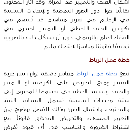
أشكال العنف والتمييز ضد المرأة. وقد أثار المحتوى 
نقاشًا حول دور الصور النمطية والإيحاءات السلبية 
في الإعلام في تعزيز مفاهيم قد تُسهم في 
تكريس العنف اللفظي أو التمييز الجندري في 
الفضاء العام والرقمي، دون أن يشكّل ذلك بالضرورة 
توصيفًا قانونيًا مباشرًا لانتهاك ملزم.
خطة عمل الرباط 
تضع 
خطة عمل الرباط
 معايير دقيقة توازن بين حرية 
التعبير ومنع التحريض على الكراهية أو التمييز 
والعنف. وتستند الخطة في تقييمها للمحتوى إلى 
ستة محددات أساسية تشمل: السياق، النية، 
والمحتوى، واحتمال الضرر؛ وذلك للفصل بوضوح بين 
التعبير المسيء والتحريض المحظور قانوناً، مع 
اشتراط الضرورة والتناسب في أي قيود تُفرض 