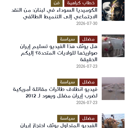
خطاب كراهية
فن
الكوميديا السوداء في لبنان: من النقد
الاجتماعي إلى التنميط الطائفي
2026-07-30
مضلل
سياسة
هل يوثق هذا الفيديو تسليم إيران
صواريخها للولايات المتحدة؟ إليكم
الحقيقة
2026-07-23
مضلل
سياسة
فيديو انطلاق طائرات مقاتلة أمريكية
لضرب إيران مضلل ويعود لـ 2012
2026-07-23
مضلل
سياسة
الفيديو المتداول يوثق احتجاز إيران