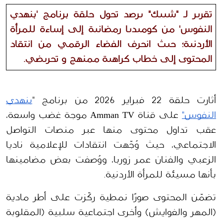
تقرير لـ "شييك" يرصد تحول حلقة برنامج 'بنهدي 
النفوس' من كوميديا رمضانية إلى إساءة للمرأة 
الأردنية؛ حيث انحرف الفضاء الرقمي من انتقاد 
المحتوى إلى خطاب كراهية ممنهج و تحريضي.
أثارت حلقة 22 فبراير 2026 من برنامج "
بنهدي 
النفوس"
 على قناة Amman TV موجة غضب واسعة، 
عقب تداول محتوى منها عبر منصات التواصل 
الاجتماعي، حيث وُجّهت انتقادات للإعلامية ناديا 
الزعبي والفنان عمر زوربا، ووُصفت بعض مضامينها 
بأنها مسيئة للمرأة الأردنية.
تضمّن المحتوى صورًا نمطية ركّزت على أطر مادية 
(المهر والغوايش) وأخرى اجتماعية سلبية (المقلوبة 