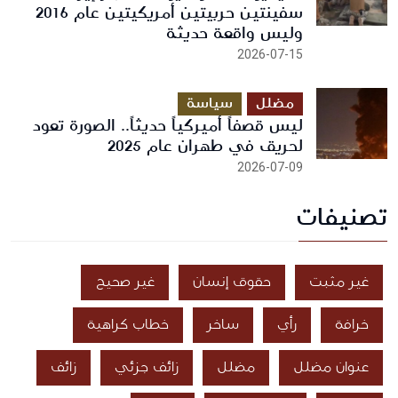
سفينتين حربيتين أمريكيتين عام 2016
وليس واقعة حديثة
2026-07-15
مضلل
سياسة
ليس قصفاً أميركياً حديثاً.. الصورة تعود
لحريق في طهران عام 2025
2026-07-09
تصنيفات
غير مثبت
حقوق إنسان
غير صحيح
خرافة
رأي
ساخر
خطاب كراهية
عنوان مضلل
مضلل
زائف جزئي
زائف