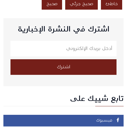
خاطئ
صحيح جزئي
صحيح
اشترك في النشرة الإخبارية
اشترك
تابع شييك على
فيسبوك