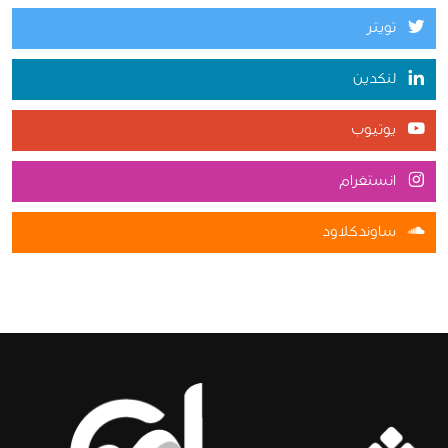
تويتر
لنكدين
يوتيوب
انستغرام
ساوندكلاود