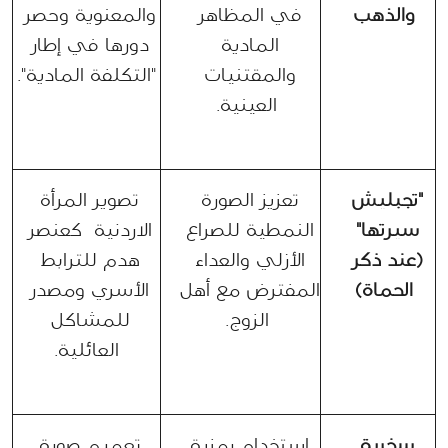
والذهب
في المظاهر 
والمعنوية وحصر 
المادية 
دورها في إطار 
والمقتنيات 
"التكلفة المادية".
العينية.
"تجبليش 
تعزيز الصورة 
تصوير المرأة 
سيرتها" 
النمطية للصراع 
الاردنية  كعنصر 
(عند ذكر 
الأزلي والعداء 
هدم للترابط 
الحماة)
المفترض مع أهل 
الأسري ومصدر 
الزوج.
للمشاكل 
العائلية.
سخرية 
استخدام رمزية 
تعميم صورة 