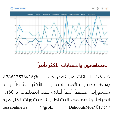
 المساهمون والحسابات الأكثر تأثيراً
كشفت البيانات عن تصدر حساب @87654357844A 
(Syria جذره) قائمة الحسابات الأكثر نشاطاً بـ 7 
منشورات، محققاً أيضاً أعلى عدد انطباعات بـ 1,160 
انطباعاً. وتبعه في النشاط بـ 3 منشورات لكل من: 
@assabahnews، @grok، @DahdouhMoa40173، 