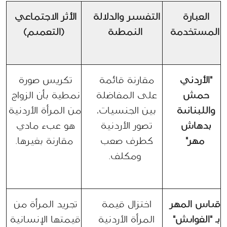
العبارة 
التفسير والدلالة 
الأثر الاجتماعي 
المستخدمة
النمطية
(التعميم)
"الأردني 
مقارنة قائمة 
تكريس صورة 
حمش 
على المفاضلة 
نمطية بأن الزواج 
واللبنانية 
بين الجنسيات، 
من المرأة الأردنية 
بدهاش 
تصور الأردنية 
هو عبء مادي 
مهر"
كطرف صعب 
مقارنة بغيرها.
ومكلف.
قياس المهر 
اختزال قيمة 
تجريد المرأة من 
بـ "الغوايش" 
المرأة الأردنية 
قيمتها الإنسانية 