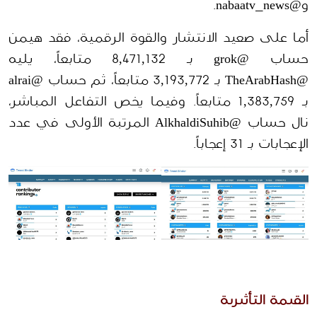
و@nabaatv_news.
أما على صعيد الانتشار والقوة الرقمية، فقد هيمن 
حساب @grok بـ 8,471,132 متابعاً، يليه 
@TheArabHash بـ 3,193,772 متابعاً، ثم حساب @alrai 
بـ 1,383,759 متابعاً. وفيما يخص التفاعل المباشر، 
نال حساب @AlkhaldiSuhib المرتبة الأولى في عدد 
الإعجابات بـ 31 إعجاباً.
القيمة التأثيرية 