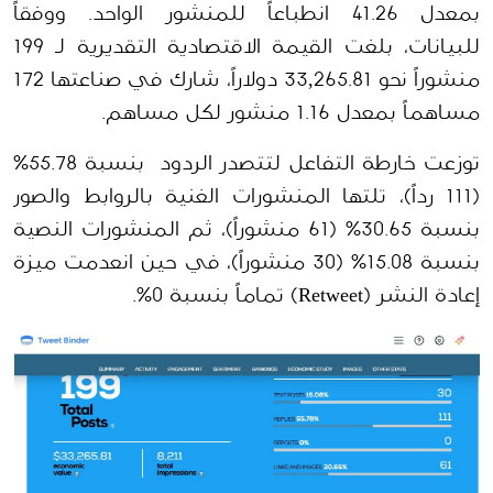
بمعدل 41.26 انطباعاً للمنشور الواحد. ووفقاً 
للبيانات، بلغت القيمة الاقتصادية التقديرية لـ 199 
منشوراً نحو 33,265.81 دولاراً، شارك في صناعتها 172 
مساهماً بمعدل 1.16 منشور لكل مساهم.
توزعت خارطة التفاعل لتتصدر الردود  بنسبة 55.78% 
(111 رداً)، تلتها المنشورات الغنية بالروابط والصور 
بنسبة 30.65% (61 منشوراً)، ثم المنشورات النصية 
بنسبة 15.08% (30 منشوراً)، في حين انعدمت ميزة 
إعادة النشر (Retweet) تماماً بنسبة 0%.