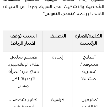
الشخصية والتشكيك في الهوية، بعيداً عن السياق 
الفني لبرنامج 
"بنهدي النفوس"
.
الكلمة/العبارة 
التصنيف
السبب (وفق 
الرئيسية
اختبار الرباط)
"نماذج 
إساءة
تعميم سلبي 
مشوهة"، 
على الإعلاميين، 
"سخرية 
دفاع عن "المرأة 
مبتذلة"
الأردنية" لكن 
مهين.
"مقرفين، 
كراهية
تحقير شخصي، 
ثقالة دم 
أرجحية ضرر 