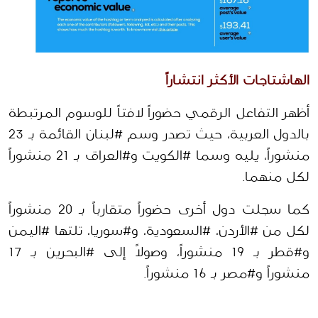
الهاشتاجات الأكثر انتشاراً  
أظهر التفاعل الرقمي حضوراً لافتاً للوسوم المرتبطة 
بالدول العربية، حيث تصدر وسم #لبنان القائمة بـ 23 
منشوراً، يليه وسما #الكويت و#العراق بـ 21 منشوراً 
لكل منهما.
كما سجلت دول أخرى حضوراً متقارباً بـ 20 منشوراً 
لكل من #الأردن، #السعودية، و#سوريا، تلتها #اليمن 
و#قطر بـ 19 منشوراً، وصولاً إلى #البحرين بـ 17 
منشوراً و#مصر بـ 16 منشوراً. 