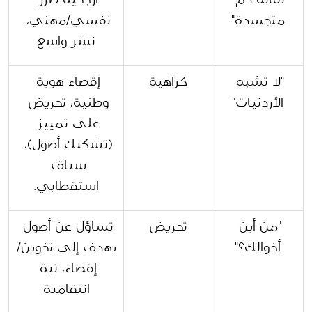
متجسدة"
نفسي/مهني، 
نشر واسع
"لا تشبه 
كراهية
إقصاء هوية 
الأردنيات"
وطنية، تحريض 
على تمييز 
(تشكيك أصول)، 
سياق 
استقطابي.
"من أين 
تحريض
تساؤل عن أصول 
أخوالك؟"
يهدف إلى تخوين/
إقصاء، نية 
انتقامية