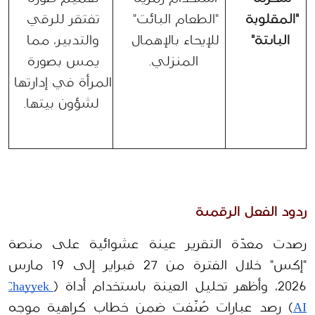
"المقلوبة 
"الطعام البائت" 
تفتقر للرقي 
البايتة"
للإيحاء بالإهمال 
والتدبير، مما 
المنزلي.
يمس بصورة 
المرأة في إدارتها 
لشؤون بيتها.
ردود الفعل الرقمية
رصدت معدّة التقرير عينة عشوائية على منصة 
"إكس" خلال الفترة من 27 فبراير إلى 19 مارس 
2026، وأظهر تحليل العينة باستخدام أداة (
Chayyek 
AI
) رصد عبارات صُنّفت ضمن خطاب كراهية موجه 