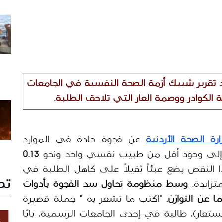
أقل من طبيب لكل 100 ألف نسمة؛ يرصد تقرير شييك أزمة الصحة النفسية في الجامعات 
الكوادر ووصمة العار التي تلاحق الطلبة. 
ارة الصحة الأردنية
 عن فجوة حادة في الموارد 
 إلى وجود أقل من طبيب نفسي واحد ونحو 
0.13 
 لكل 100 ألف نسمة. هذا النقص يضع عبئاً ثقيلاً على كاهل الطلبة في 
تص
زايدة. 
وسط منظومة تحاول سد الفجوة بأدوات 
عن التوازن.
 "اكتب ما تشعر به " جملة قصيرة 
كانت كفيلة بأن تفتح أمام راما (اسم مستعار)، طالبة في إحدى الجامعات الرسمية، بابًا 
غ