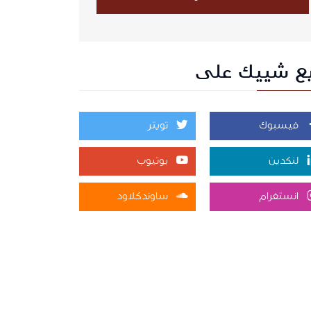
بع شييك على
فيسبوك
تويتر
لنكدين
يوتيوب
انستغرام
ساوندكلاود