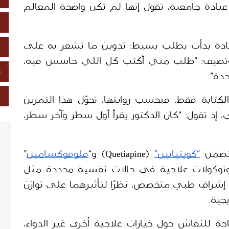
غير متوقع نحو تجربة علاج نفسي داخل عيادة جامعية، تقول إنها لم تكن واضحة المعالم 
خ
 أن زيارتها الأولى للعيادة بدأت بطلب بسيط: تدوين ما تشعر به على 
ع
ورقة، كجزء من تقييم حالتها النفسية. وتضيف: “طلب مني أكتب كل اللي حاسس فيه، 
ز
دة”. 
ص
لكن ما تصفه راما لا يتوقف عند حدود الكتابة فقط. فبحسب روايتها، تحوّل هذا التمرين 
السريع إلى ما تعتبره تشخيصًا شبه فوري، إذ تقول: “كان الدكتور يقرأ أول سطر وآخر سطر، 
تضمن 
“كويتيابين”
 (Quetiapine) و“
فلوفوكسامين
” 
(Fluvoxamine)، وهما يُستخدمان ضمن بروتوكولات علاجية في حالات نفسية محددة مثل 
الوسواس القهري أو القلق الشديد، وتحت إشراف طبي متخصص، نظرًا لتأثيرهما على توازن 
جية. 
حاولت راما، بحسب روايتها، أن تفتح مساحة للنقاش حول خيارات علاجية أخرى غير الدواء، 