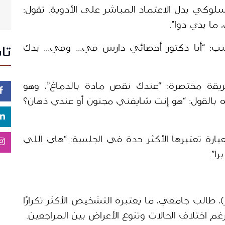
متسائلة عن إمكانية التوجه نحو العلاج السلوكي بدل الاعتماد المباشر على الأدوية. تقول: 
ا بدي دوا”. 
لكنها تروي أن الرد جاء حاسمًا من الطبيب: “أنا دكتور أخصائي دارس في... وفي... بدك 
تا
وتضيف أن الطبيب شرح لها حالتها بطريقة مختصرة: “عندك نقص مادة بالدماغ”، وهو 
توصيف تقول راما إنها لم تتقبله، لترد عليه بالقول: “هو إنت شايفني مجنون أو عندي ذهان؟ 
وتختم راما تجربتها كما ترويها لـ شييك بعبارة تعتبرها الأكثر حدة في الجلسة: “هاي اللي 
ا”.
“اكتئاب”… هكذا يصف عمر (اسم مستعار)، طالب جامعي، ما يعتبره التشخيص الأكثر تكرارًا 
اختلاف الحالات وتنوع الأعراض بين المراجعين.