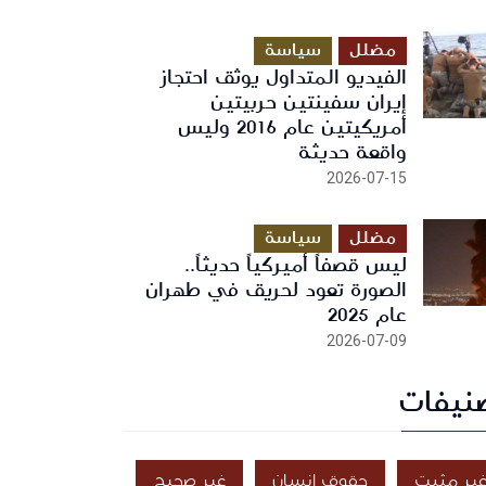
مضلل
سياسة
الفيديو المتداول يوثق احتجاز
إيران سفينتين حربيتين
أمريكيتين عام 2016 وليس
واقعة حديثة
2026-07-15
مضلل
سياسة
ليس قصفاً أميركياً حديثاً..
الصورة تعود لحريق في طهران
عام 2025
2026-07-09
نيفات
ير مثبت
حقوق إنسان
غير صحيح