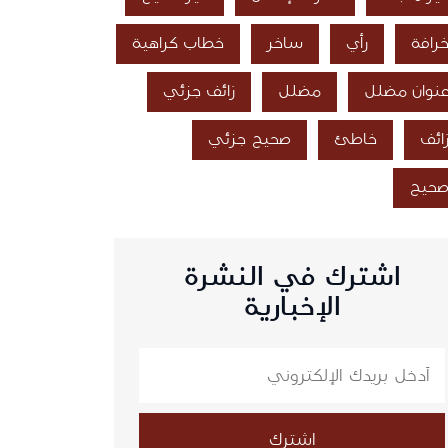
رافة
رأي
ساخر
خطاب كراهية
نوان مضلل
مضلل
زائف جزئي
ائف
خاطئ
صحيح جزئي
حيح
اشترك في النشرة
الإخبارية
اشترك