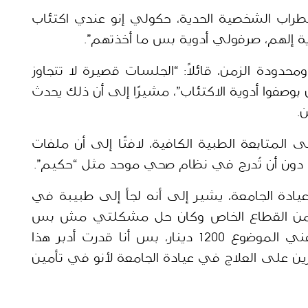
: “أنا شخصيًا أعاني اضطراب الشخصية الحدية، حكولي إنو عندي اكتئاب 
ة إلهم، صرفولي أدوية بس ما أخذتهم”.
ويصف عمر تجربة الجلسات بأنها سريعة ومحدودة الزمن، قائلاً: “الجلسات قصيرة لا تتجاوز 
نحو 10 دقائق، بسألو أسئلة تافهة وبعدين بوصفوا أدوية الاكتئاب”، مشيرًا إلى أن ذلك يحدث 
.
كما يضيف أن الخدمات المقدمة تفتقر إلى المتابعة الطبية الكافية، لافتًا إلى أن ملفات 
 دون أن تُدرج في نظام صحي موحد مثل “حكيم”.
وبينما يعبر عن عدم قناعته بما تقدمه عيادة الجامعة، يشير إلى أنه لجأ إلى طبيبة في 
القطاع الخاص، قائلاً: “رحت على طبيبة من القطاع الخاص وكان حل مشكلتي مش بس 
أدوية، نصائح في تغيير نمط الحياة، كلفني الموضوع 1200 دينار، بس أنا قدرت أدبر هذا 
المبلغ، في ناس ما معهم فبكونوا مجبورين على العلاج في عيادة الجامعة لأنو في تأمين 