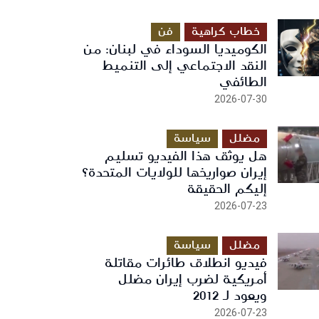
خطاب كراهية
فن
الكوميديا السوداء في لبنان: من
النقد الاجتماعي إلى التنميط
الطائفي
2026-07-30
مضلل
سياسة
هل يوثق هذا الفيديو تسليم
إيران صواريخها للولايات المتحدة؟
إليكم الحقيقة
2026-07-23
مضلل
سياسة
فيديو انطلاق طائرات مقاتلة
أمريكية لضرب إيران مضلل
ويعود لـ 2012
2026-07-23