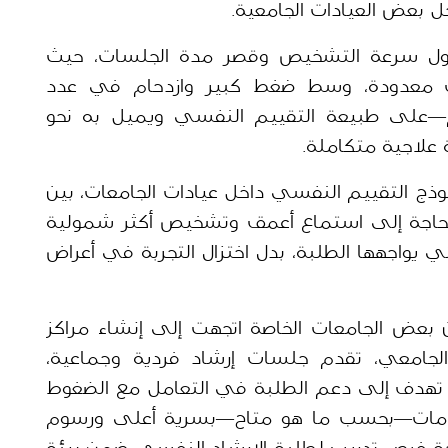
ل بعض العيادات الجامعية.
في حالات متعددة، تكررت ملاحظات حول سرعة التشخيص وقصر مدة الجلسات، حيث 
يصف طلبة أن الزيارات لا تتجاوز دقائق معدودة، وسط ضغط كبير وازدحام في عدد 
المراجعين، ما ينعكس—بحسب رواياتهم—على طبيعة التقييم النفسي ويميل به نحو 
 علاجية متكاملة.
هذه الشهادات تفتح نقاشًا أوسع حول نموذج التقييم النفسي داخل عيادات الجامعات، بين 
الاعتماد على تدخل دوائي سريع وبين الحاجة إلى استماع أعمق وتشخيص أكثر شمولية 
يراعي الضغوط الأكاديمية والاجتماعية التي يواجهها الطلبة، بدل اختزال التجربة في أعراض 
وفي سياق موازٍ، تشير معطيات إلى أن بعض الجامعات الخاصة اتجهت إلى إنشاء مراكز 
متخصصة للصحة النفسية داخل الحرم الجامعي، تقدم جلسات إرشاد فردية وجماعية، 
وورش عمل تدريبية، وتقييمات متخصصة تهدف إلى دعم الطلبة في التعامل مع الضغوط 
وتحسين جودة حياتهم. وتتميز هذه الخدمات—بحسب ما هو متاح—بسرية أعلى ورسوم 