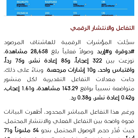
التفاعل والانتشار الرقمي
سجّلت المؤشرات الرقمية للهاشتاق المرصود 
#دوقرة و#إربد
 وصولاً فعلياً بلغ 
28,658 مشاهدة
، 
توزعت بين 
322 إعجاباً، و85 إعادة نشر، و75 رداً، 
واقتباس واحد، و10 إشارات مرجعية
. وبناءً على ذلك، 
جاءت معدلات التفاعل التقديرية لكل منشور 
متواضعة نسبياً بواقع 
143.29 مشاهدة، و1.61 إعجاب، 
و0.42 إعادة نشر، و0.38 رد
.
ورغم هذا التفاعل المباشر المحدود، أظهرت البيانات 
فجوة واضحة بين التفاعل الفعلي والانتشار المحتمل، 
حيث قُدّر حجم الوصول المحتمل بنحو 
54 مليوناً و71 