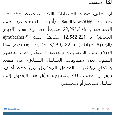
لكل منهما.
أما على صعيد الحسابات الأكثر شعبية، فقد جاء 
حساب @SaudiNews50 (أخبار السعودية) في 
المقدمة بـ 22,294,676 متابعاً، ثم @youm7 (اليوم 
السابع) بـ 12,352,221 متابعاً، يليه @ajmubasher 
(الجزيرة مباشر) بـ 8,290,322 متابعاً. ويُسهم هذا 
التركز في الحسابات واسعة الانتشار في تفسير 
الفجوة بين محدودية التفاعل الفعلي من جهة، 
وارتفاع مؤشرات الوصول المحتمل من جهة أخرى، 
دون أن يعني ذلك بالضرورة تحوّل هذا الوصول إلى 
تفاعل مباشر أو مستمر.