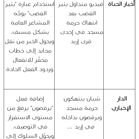
أخبار الحياة
فيديو متداول يثير 
استخدام عبارة "يثير 
الغضب بعد 
الغضب" يوجّه 
انتهاك حرمة 
المشاعر العامة 
مسجد في إحدى 
بشكل مسبق، 
قرى إربد
ويحول الخبر من نقل 
محايد إلى خطاب 
محفّز للانفعال 
وردود الفعل الحادة.
الدار 
شبان ينتهكون 
إضافة فعل 
الإخباري
حرمة مسجد 
"يرقصون" يرفع من 
ويرقصون بداخله 
مستوى الاستفزاز 
في إربد …
في التوصيف، 
ويحوّل السلوك إلى 