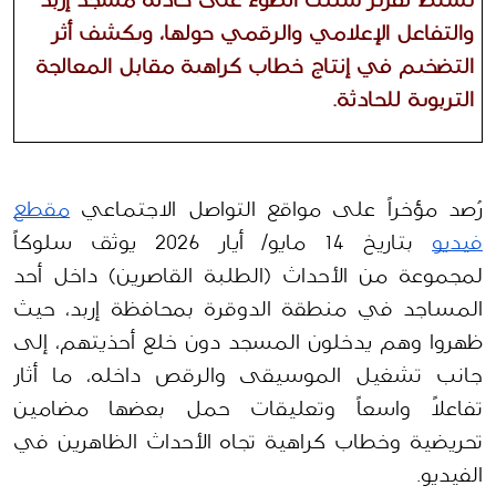
يسلط تقرير شييك الضوء على حادثة مسجد إربد 
والتفاعل الإعلامي والرقمي حولها، ويكشف أثر 
التضخيم في إنتاج خطاب كراهية مقابل المعالجة 
التربوية للحادثة. 
رُصد مؤخراً على مواقع التواصل الاجتماعي 
مقطع 
فيديو
 بتاريخ 14 مايو/ أيار 2026 يوثق سلوكاً 
لمجموعة من الأحداث (الطلبة القاصرين) داخل أحد 
المساجد في منطقة الدوقرة بمحافظة إربد، حيث 
ظهروا وهم يدخلون المسجد دون خلع أحذيتهم، إلى 
جانب تشغيل الموسيقى والرقص داخله، ما أثار 
تفاعلاً واسعاً وتعليقات حمل بعضها مضامين 
تحريضية وخطاب كراهية تجاه الأحداث الظاهرين في 
الفيديو.