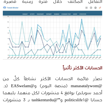
التفاعل المكثف خلال فترة زمنية قصيرة.
الحسابات الأكثر تأثيراً 
تصدّر قائمة الحسابات الأكثر نشاطاً كلٌّ من 
@manasatalywom (منصة اليوم) و@EASwelam (د. 
أحمد سويلم) بواقع 4 منشورات لكل منهما، يليهما 
حسابا @politicslife1 و**@tashkenturdu بـ 3 منشورات 