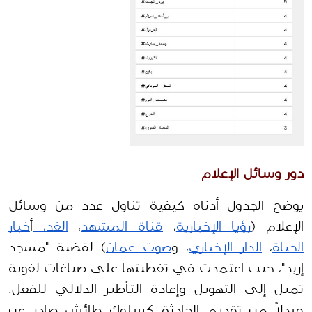
دور وسائل الإعلام 
يوضح الجدول أدناه كيفية تناول عدد من وسائل 
الإعلام (
رؤيا الإخبارية
، 
قناة المشهد
، 
الغد، 
أ
خبار 
الحياة
، 
الدار الإخباري
، و
صوت عمان
) لقضية "مسجد 
إربد"، حيث اعتمدت في تغطيتها على صياغات لغوية 
تميل إلى التهويل وإعادة التأطير الدلالي للفعل. 
فبدلاً من تقديم الحادثة كسلوك طائش صادر عن 