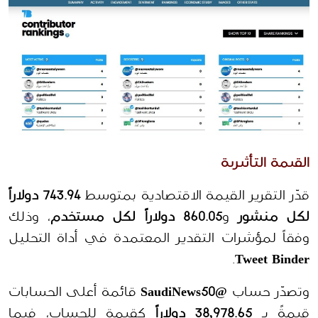
القيمة التأثيرية 
قدّر التقرير القيمة الاقتصادية بمتوسط 
743.94 دولاراً 
لكل منشور
 و
860.05 دولاراً لكل مستخدم
، وذلك 
وفقاً لمؤشرات التقدير المعتمدة في أداة التحليل 
.
Tweet Binder
وتصدّر حساب 
@SaudiNews50
 قائمة أعلى الحسابات 
قيمةً بـ 
38,978.65 دولاراً
 كقيمة للحساب، فيما 