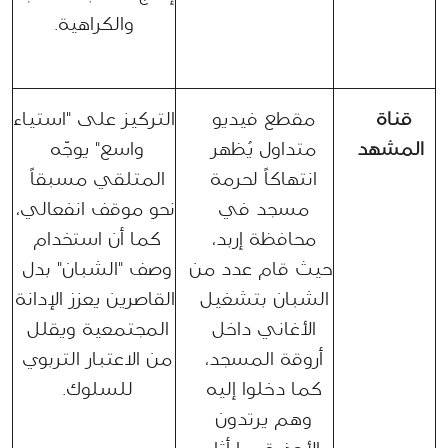
والكراهية.
قناة 
مقطع فيديو 
التركيز على "استياء 
المشهد
متداول يُظهر 
واسع" يوجّه 
انتهاكاً لحرمة 
المتلقي مسبقاً 
مسجد في 
نحو موقف انفعالي، 
محافظة إربد، 
كما أن استخدام 
حيث قام عدد من 
وصف "الشبان" بدل 
الشبان بتشغيل 
القاصرين يعزز الإدانة 
الأغاني داخل 
المجتمعية ويقلل 
أروقة المسجد، 
من الاعتبار التربوي 
كما دخلوا إليه 
للسلوك. 
وهم يرتدون 