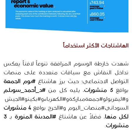
الهاشتاجات الأكثر استخداماً
شهدت خارطة الوسوم المرافقة تنوعاً لافتاً يعكس 
تداخل النقاش مع سياقات متعددة على منصات 
التواصل الاجتماعي؛ حيث برز هاشتاغ 
#يوم الجمعة
بواقع 
5 منشورات
، يليه كل من 
#د_أحمد_سويلم
و#ليفربولو#جمعةمباركةو#الكهرباءو#بكينو#الجيش 
السوداني#منصات_اليوم و#الخرج بواقع 
4 منشورات 
لكل منها
، فضلاً عن هاشتاغ 
#المدينة المنورة
 بـ 
3 
منشورات
.