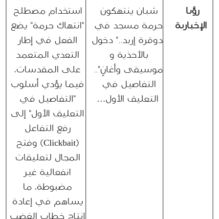
رؤيا 
شبان ينتهكون 
استخدام مصطلح 
الإخبارية
حرمة مسجد في 
"انتهاك حرمة" يضع 
دوقرة إربد.." دخول 
الفعل في إطار 
بالأحذية و 
التعدي المتعمد 
موسيقى وأغانٍ".. 
على المقدسات، 
التفاصيل في 
فيما يؤدي أسلوب 
التعليق الأول…
"التفاصيل في 
التعليق الأول" إلى 
رفع التفاعل 
(Clickbait) وفتح 
المجال لتعليقات 
انفعالية غير 
مضبوطة، ما 
يساهم في إعادة 
إنتاج خطاب الغضب 