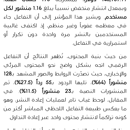
وبمعدل انتشار منخفض نسبياً يبلغ 
1.16 منشور لكل 
مستخدم
. ويشير هذا المؤشر إلى أن التفاعل جاء 
في معظمه عفوياً وغير منظم، إذ اكتفى غالبية 
المستخدمين بالنشر مرة واحدة دون تكرار أو 
استمرارية في التفاعل.
من حيث بنية المحتوى، تُظهر النتائج أن التفاعل 
الرقمي اتجه بشكل واضح نحو المحتوى المرئي 
والإخباري، حيث تصدّرت الروابط والصور المشهد بـ
128 
منشوراً (64%)
، تليها الردود بـ
55 رداً (27.5%)
، ثم 
المنشورات النصية بـ
23 منشوراً (11.5%)
. في 
المقابل، لوحظ غياب تام لعمليات إعادة النشر، وهو 
ما يعكس طبيعة التفاعل اللحظي المباشر أكثر من 
كونه تراكماً لانتشار محتوى واحد عبر إعادة التداول.