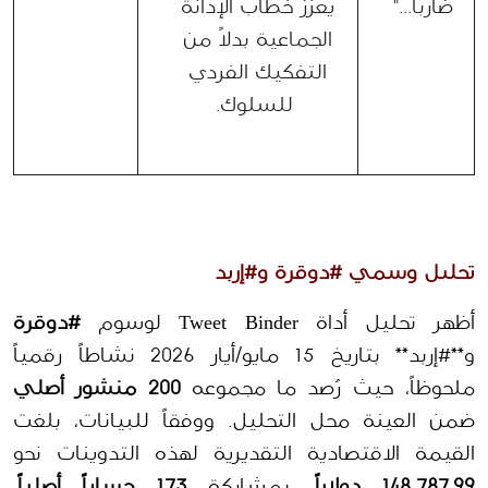
ضارباً..."
يعزز خطاب الإدانة 
الجماعية بدلاً من 
التفكيك الفردي 
للسلوك.
تحليل وسمي #دوقرة و#إربد 
أظهر تحليل أداة Tweet Binder لوسوم 
#دوقرة
و**#إربد** بتاريخ 15 مايو/أيار 2026 نشاطاً رقمياً 
ملحوظاً، حيث رُصد ما مجموعه 
200 منشور أصلي
ضمن العينة محل التحليل. ووفقاً للبيانات، بلغت 
القيمة الاقتصادية التقديرية لهذه التدوينات نحو 
148,787.99 دولاراً
، بمشاركة 
173 حساباً أصلياً
، 