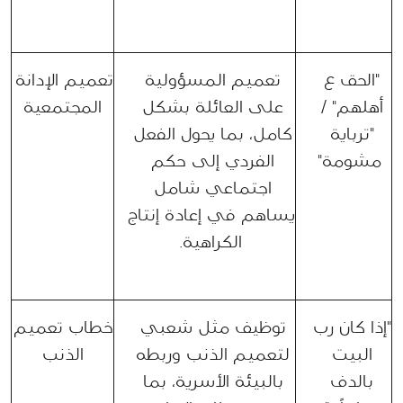
"الحق ع 
تعميم المسؤولية 
تعميم الإدانة 
أهلهم" / 
على العائلة بشكل 
المجتمعية
"ترباية 
كامل، بما يحول الفعل 
مشومة"
الفردي إلى حكم 
اجتماعي شامل 
يساهم في إعادة إنتاج 
الكراهية.
"إذا كان رب 
توظيف مثل شعبي 
خطاب تعميم 
البيت 
لتعميم الذنب وربطه 
الذنب
بالدف 
بالبيئة الأسرية، بما 