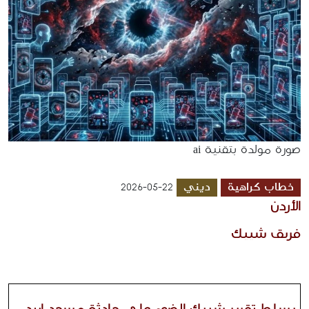
صورة مولدة بتقنية ai
خطاب كراهية
ديني
2026-05-22
الأردن 
فريق شييك 