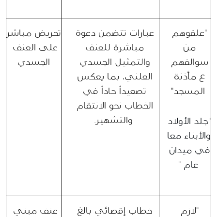
"علقوهم 
عبارات تتضمن دعوة 
تحريض مباشر 
من 
مباشرة للعنف 
على العنف 
سوالفهم 
والتمثيل الجسدي 
الجسدي
ع مأذنة 
العلني، بما يعكس 
المسجد"
تصعيداً حاداً في 
الخطاب نحو الانتقام 
والتشهير.
"
جلد الأولاد 
والأبناء معا 
في ميدان 
عام
 "
"لازم 
خطاب إقصائي بالغ 
عنف مبني 